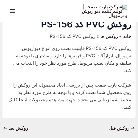
رش
پیمایش
Main
ه
نوشته
Menu
حتوا
روکش PVC کد PS-156
خانه
روکش ها
روکش PVC کد PS-156
روکش PVC کد PS-156 قابلیت نصب روی انواع دیوارپوش،
ترمووال، ابزارآلات PVC و قرنیزها را دارد و مشتری با توجه به
سلیقه و مکان نصب مربوط، طرح مورد نظر خود را انتخاب می
کند.
شرکت پارت صفحه پس از بررسی ابعاد محصول، این روکش را
روی محصول شما نصب کرده و با توجه به طرح مورد نظر به
محیط شما زیبایی می بخشد. جهت مشاهده محصولات
اینجا
کلیک
کنید.
→
روکش قبل
روکش بعد
←