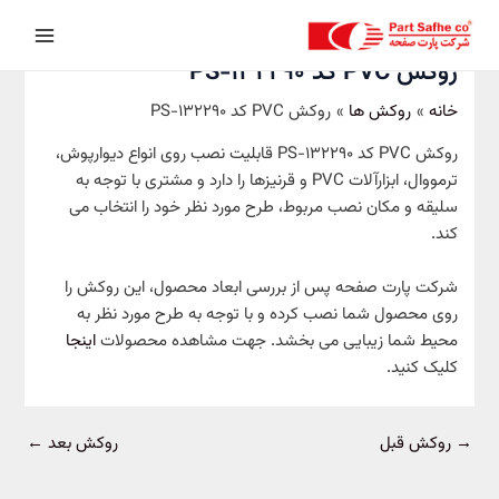
رش
پیمایش
Main
ه
نوشته
Menu
حتوا
روکش PVC کد PS-132290
خانه
روکش ها
روکش PVC کد PS-132290
روکش PVC کد PS-132290 قابلیت نصب روی انواع دیوارپوش،
ترمووال، ابزارآلات PVC و قرنیزها را دارد و مشتری با توجه به
سلیقه و مکان نصب مربوط، طرح مورد نظر خود را انتخاب می
کند.
شرکت پارت صفحه پس از بررسی ابعاد محصول، این روکش را
روی محصول شما نصب کرده و با توجه به طرح مورد نظر به
محیط شما زیبایی می بخشد. جهت مشاهده محصولات
اینجا
کلیک کنید.
→
روکش قبل
روکش بعد
←