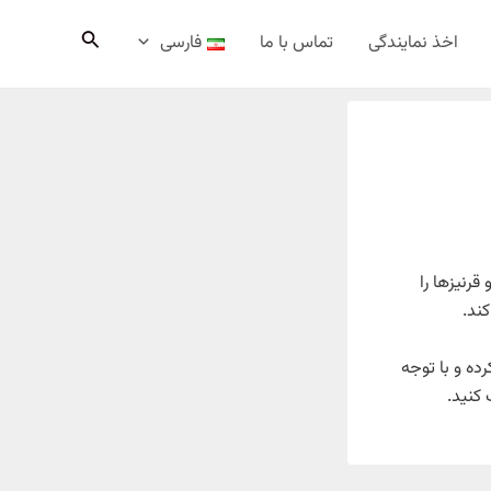
جستجو
اخذ نمایندگی
تماس با ما
فارسی
P کد PS-128050 قابلیت نصب روی انواع دیوارپوش، ترمووال، ابزارآلات PVC و قرنیزها را
ند.
ه و با توجه
کنید.