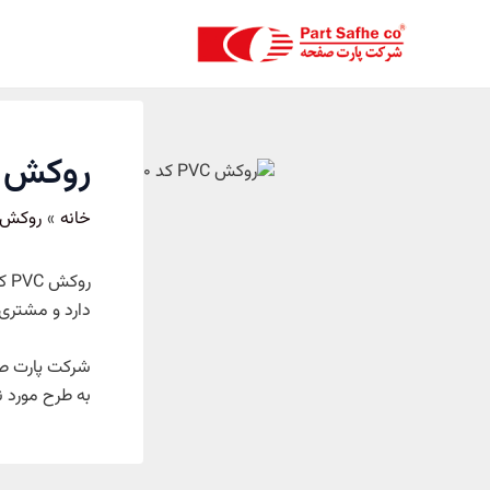
رش
پیمایش
ه
نوشته
حتوا
روکش PVC کد S-128050
خانه
روکش 
دارد و مشتری 
شرکت پارت صف
به طرح مورد