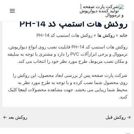
رش
پیمایش
Main
ه
نوشته
Menu
حتوا
روکش هات استمپ کد PH-14
خانه
روکش ها
روکش هات استمپ کد PH-14
روکش هات استمپ کد PH-14 قابلیت نصب روی انواع دیوارپوش،
ترمووال و برخی ابزارآلات PVC را دارد و مشتری با توجه به سلیقه
و مکان نصب مربوط، طرح مورد نظر خود را انتخاب می کند.
شرکت پارت صفحه پس از بررسی ابعاد محصول، این روکش را
روی محصول شما نصب کرده و با توجه به طرح مورد نظر به
محیط شما زیبایی می بخشد. جهت مشاهده محصولات
اینجا
کلیک
کنید.
→
روکش قبل
روکش بعد
←