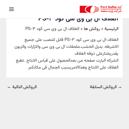
خطي
Post
Main
لى
navigation
Menu
لمحتوى
الغلاف ال بی وی سی کود PS-3
الرئيسية
روکش ها
الغلاف ال بی وی سی کود PS-3
الغلاف ال بی وی سی کود PS-3 قابل للنصب علی جمیع
الاشرطه. بدیل الخشب.ملحقات ال بی وی سی والازارات والزبون
یقدریختارعلی ذوقه الغلاف
الشرکه البارت صفحه من بعدالحصول علی قیاس الانتاج .تطبع
الغلاف علی الانتاج وهذاالامریسبب الجمال فی مکانکم.
→
الروکش السابقة
الروکش التالية
←