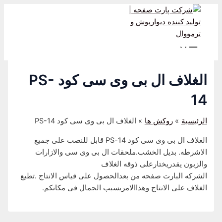
Main
Post
تخطي
Menu
إلى
navigation
المحتوى
الغلاف ال بی وی سی کود PS-
14
الرئيسية
روکش ها
الغلاف ال بی وی سی کود PS-14
الغلاف ال بی وی سی کود PS-14 قابل للنصب علی جمیع
الاشرطه. بدیل الخشب.ملحقات ال بی وی سی والازارات
والزبون یقدریختارعلی ذوقه الغلاف
الشرکه البارت صفحه من بعدالحصول علی قیاس الانتاج .تطبع
الغلاف علی الانتاج وهذاالامریسبب الجمال فی مکانکم.