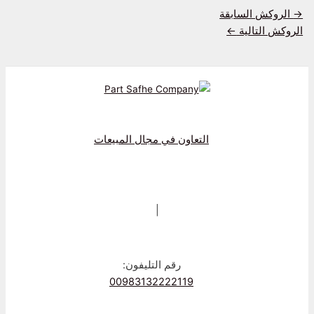
→
الروکش السابقة
الروکش التالية
←
التعاون في مجال المبيعات
|
رقم التليفون:
00983132222119