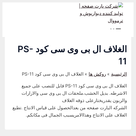
Main
Post
تخطي
Menu
إلى
navigation
المحتوى
الغلاف ال بی وی سی کود PS-
11
الرئيسية
روکش ها
الغلاف ال بی وی سی کود PS-11
الغلاف ال بی وی سی کود PS-11 قابل للنصب علی جمیع
الاشرطه. بدیل الخشب.ملحقات ال بی وی سی والازارات
والزبون یقدریختارعلی ذوقه الغلاف
الشرکه البارت صفحه من بعدالحصول علی قیاس الانتاج .تطبع
الغلاف علی الانتاج وهذاالامریسبب الجمال فی مکانکم.