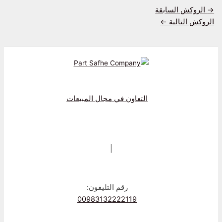
→
الروکش السابقة
الروکش التالية
←
التعاون في مجال المبيعات
|
رقم التليفون:
00983132222119