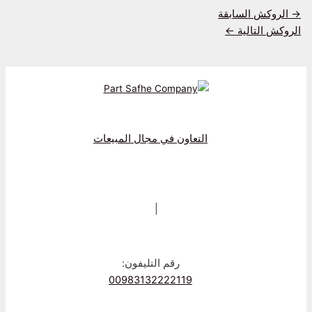
→
الروکش السابقة
الروکش التالية
←
التعاون في مجال المبيعات
|
رقم التليفون:
00983132222119