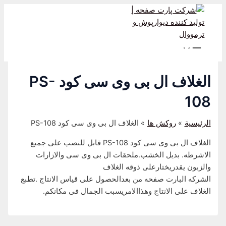
Main
Post
تخطي
Menu
إلى
navigation
المحتوى
الغلاف ال بی وی سی کود PS-
108
الرئيسية
روکش ها
الغلاف ال بی وی سی کود PS-108
الغلاف ال بی وی سی کود PS-108 قابل للنصب علی جمیع
الاشرطه. بدیل الخشب.ملحقات ال بی وی سی والازارات
والزبون یقدریختارعلی ذوقه الغلاف
الشرکه البارت صفحه من بعدالحصول علی قیاس الانتاج .تطبع
الغلاف علی الانتاج وهذاالامریسبب الجمال فی مکانکم.