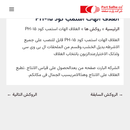
خطي
Post
Main
لى
navigation
Menu
لمحتوى
الغلاف الهات استمب کود PH-15
الرئيسية
روکش ها
الغلاف الهات استمب کود PH-15
الغلاف الهات استمب کود PH-15 قابل للنصب علی جمیع
الاشرطه.بدیل الخشب.وقسم من الملحقات ال بی وی سی
ولذلک الاختیارعندالزبون بانتخاب الغلاف
الشرکه البارت صفحه من بعدالحصول علی قیاس الانتاج .تطبع
الغلاف علی الانتاج وهذاالامریسبب الجمال فی مکانکم.
→
الروکش السابقة
الروکش التالية
←